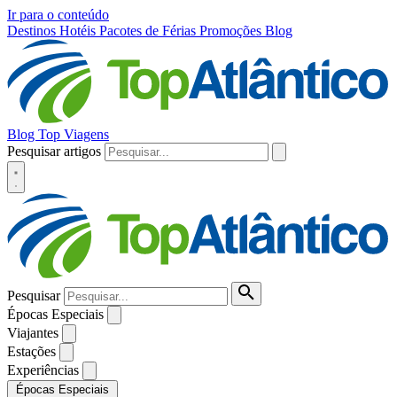
Ir para o conteúdo
Destinos
Hotéis
Pacotes de Férias
Promoções
Blog
Blog Top Viagens
Pesquisar artigos
Pesquisar
Épocas Especiais
Viajantes
Estações
Experiências
Épocas Especiais