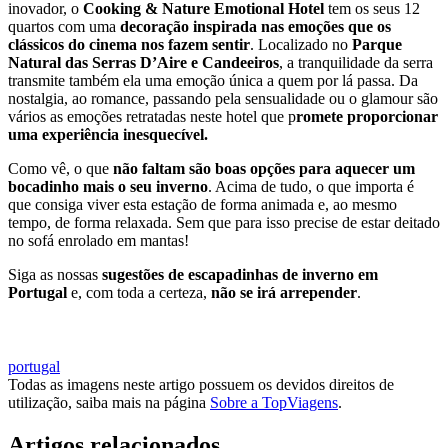
inovador, o
Cooking & Nature Emotional Hotel
tem os seus 12
quartos com uma
decoração inspirada nas emoções que os
clássicos do cinema nos fazem sentir
. Localizado no
Parque
Natural das Serras D’Aire e Candeeiros
, a tranquilidade da serra
transmite também ela uma emoção única a quem por lá passa. Da
nostalgia, ao romance, passando pela sensualidade ou o glamour são
vários as emoções retratadas neste hotel que p
romete proporcionar
uma experiência inesquecível.
Como vê, o que
não faltam são boas opções para aquecer um
bocadinho mais o seu inverno
. Acima de tudo, o que importa é
que consiga viver esta estação de forma animada e, ao mesmo
tempo, de forma relaxada. Sem que para isso precise de estar deitado
no sofá enrolado em mantas!
Siga as nossas
sugestões de escapadinhas de inverno em
Portugal
e, com toda a certeza,
não se irá arrepender
.
MARCAR ESCAPADINHA DE INVERNO
portugal
Todas as imagens neste artigo possuem os devidos direitos de
utilização, saiba mais na página
Sobre a TopViagens
.
Artigos relacionados