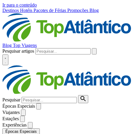
Ir para o conteúdo
Destinos
Hotéis
Pacotes de Férias
Promoções
Blog
Blog Top Viagens
Pesquisar artigos
Pesquisar
Épocas Especiais
Viajantes
Estações
Experiências
Épocas Especiais