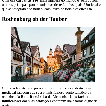
Uma das
curvas de 180º
mais famosas do mundo e, sem dúvida,
um dos principais pontos turísticos deste fabuloso país. Um local em
que as fotografias se multiplicam, fruto de todo este
encanto
.
Rothenburg ob der Tauber
O incrivelmente bem preservado centro histórico desta
cidade
medieval
faz com que seja o mais famoso ponto turístico da
reconhecida
Rota Romântica
da Alemanha. Já
as fachadas
multicolores
das suas habitações conferem um charme digno de
postal.