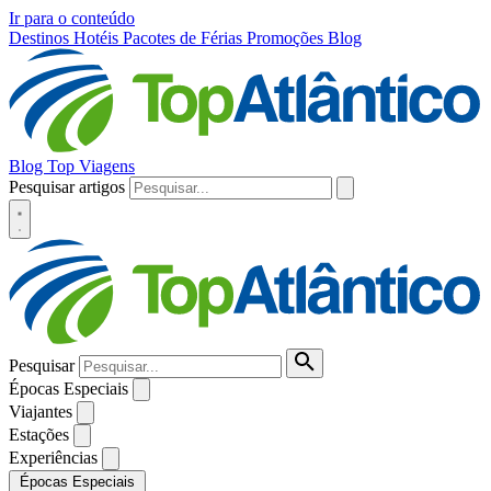
Ir para o conteúdo
Destinos
Hotéis
Pacotes de Férias
Promoções
Blog
Blog Top Viagens
Pesquisar artigos
Pesquisar
Épocas Especiais
Viajantes
Estações
Experiências
Épocas Especiais