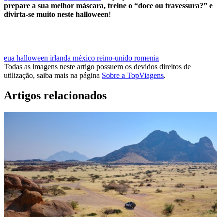
prepare a sua melhor máscara, treine o “doce ou travessura?” e
divirta-se muito neste halloween
!
QUERO IR APROVEITAR O HALLOWEEN
eua
halloween
irlanda
méxico
reino-unido
romenia
Todas as imagens neste artigo possuem os devidos direitos de
utilização, saiba mais na página
Sobre a TopViagens
.
Artigos relacionados