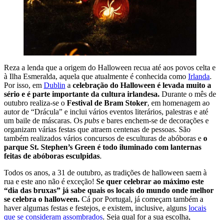
Reza a lenda que a origem do Halloween recua até aos povos celta e
à Ilha Esmeralda, aquela que atualmente é conhecida como
Irlanda
.
Por isso, em
Dublin
a
celebração do Halloween é levada muito a
sério e é parte importante da cultura irlandesa.
Durante o mês de
outubro realiza-se o
Festival de Bram Stoker
, em homenagem ao
autor de “Drácula” e inclui vários eventos literários, palestras e até
um baile de máscaras. Os
pubs
e bares enchem-se de decorações e
organizam várias festas que atraem centenas de pessoas. São
também realizados vários concursos de esculturas de abóboras e
o
parque St. Stephen’s Green é todo iluminado com lanternas
feitas de abóboras esculpidas
.
Todos os anos, a 31 de outubro, as tradições de halloween saem à
rua e este ano não é exceção!
Se quer celebrar ao máximo este
“dia das bruxas” já sabe quais os locais do mundo onde melhor
se celebra o halloween.
Cá por Portugal, já começam também a
haver algumas festas e festejos, e existem, inclusive, alguns
locais
que se consideram assombrados
. Seja qual for a sua escolha,