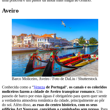
uma princesa e um pastor dá ainda mais magia ao cenário.
Aveiro
Barco Moliceiro, Aveiro / Foto de DaLiu / Shutterstock
Conhecida como a “
Veneza
de Portugal
“,
os canais e os coloridos
moliceiros fazem a cidade de Aveiro transpirar romance.
Um
passeio de barco por estas águas é obrigatório para quem quer sentir
a verdadeira atmosfera romântica da cidade, principalmente ao pôr
do sol. Além disso,
as ruas do centro histórico, com os seus
edifícios Art Nouveau, convidam a caminhadas sem pressa.
Para