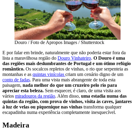
Douro / Foto de Apropos Images / Shutterstock
E por falar em brinde, naturalmente que não poderia estar fora da
lista a maravilhosa região do
Douro Vinhateiro
.
O Douro é uma
das regiões mais deslumbrantes de Portugal e um ótimo refúgio
romântico.
Os socalcos repletos de vinhas, o rio que serpenteia as
montanhas e as
quintas vinícolas
criam um cenário digno de um
conto de fadas
. Para uma vista mais abrangente de toda esta
paisagem,
nada melhor do que um cruzeiro pelo rio para
apreciar esta beleza.
Sem esquecer, é claro, de uma visita aos
vários
miradouros da região
. Além disso,
uma estadia numa das
quintas da região, com prova de vinhos, visita às caves, jantares
à luz de velas ou piquenique nas vinhas
transforma qualquer
escapadinha numa experiência completamente inesquecível.
Madeira