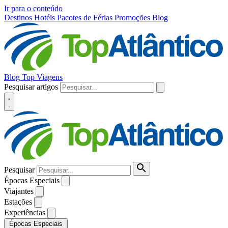
Ir para o conteúdo
Destinos
Hotéis
Pacotes de Férias
Promoções
Blog
Blog Top Viagens
Pesquisar artigos
Pesquisar
Épocas Especiais
Viajantes
Estações
Experiências
Épocas Especiais