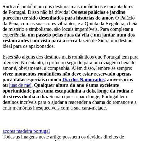
Sintra
é também um dos destinos mais românticos e encantadores
de Portugal. Disso não há dúvida!
Os seus palácios e jardins
parecem ter sido desenhados para histórias de amor.
O Palácio
da Pena, com as suas cores vibrantes, e a Quinta da Regaleira, cheia
de mistério e simbolismo, são locais imperdíveis. Para completar a
experiência,
um passeio pelas ruas da vila e um jantar num dos
restaurantes com vista para a serra
fazem de Sintra um destino
ideal para os apaixonados.
Estes são alguns dos destinos mais românticos que Portugal tem para
oferecer. No entanto, o primeiro segredo para uma viagem cheia de
amor é, obviamente, a companhia. Além disso, lembre-se sempre:
viver momentos românticos não deve estar reservado apenas
para datas especiais como o
Dia dos Namorados
, aniversários
ou
luas de mel
.
Qualquer altura do ano é uma excelente
oportunidade para uma escapadinha a dois, longe da rotina e
do stress do dia a dia.
Se não quer ir para longe, Portugal tem
destinos incríveis para o ajudar a reacender a chama do romance e a
criar memórias inesquecíveis com a sua cara-metade.
MARCAR UMA ESCAPADINHA ROMÂNTICA
açores
madeira
portugal
Todas as imagens neste artigo possuem os devidos direitos de