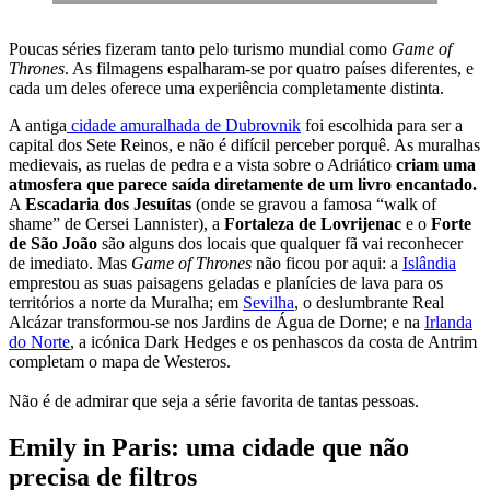
Poucas séries fizeram tanto pelo turismo mundial como
Game of
Thrones
. As filmagens espalharam-se por quatro países diferentes, e
cada um deles oferece uma experiência completamente distinta.
A antiga
cidade amuralhada de Dubrovnik
foi escolhida para ser a
capital dos Sete Reinos, e não é difícil perceber porquê. As muralhas
medievais, as ruelas de pedra e a vista sobre o Adriático
criam uma
atmosfera que parece saída diretamente de um livro encantado.
A
Escadaria dos Jesuítas
(onde se gravou a famosa “walk of
shame” de Cersei Lannister), a
Fortaleza de Lovrijenac
e o
Forte
de São João
são alguns dos locais que qualquer fã vai reconhecer
de imediato. Mas
Game of Thrones
não ficou por aqui: a
Islândia
emprestou as suas paisagens geladas e planícies de lava para os
territórios a norte da Muralha; em
Sevilha
, o deslumbrante Real
Alcázar transformou-se nos Jardins de Água de Dorne; e na
Irlanda
do Norte
, a icónica Dark Hedges e os penhascos da costa de Antrim
completam o mapa de Westeros.
Não é de admirar que seja a série favorita de tantas pessoas.
Emily in Paris: uma cidade que não
precisa de filtros