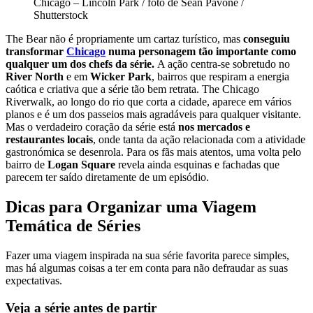
Chicago – Lincoln Park / foto de Sean Pavone /
Shutterstock
The Bear não é propriamente um cartaz turístico, mas
conseguiu
transformar
Chicago
numa personagem tão importante como
qualquer um dos chefs da série.
A ação centra-se sobretudo no
River North
e em
Wicker Park
, bairros que respiram a energia
caótica e criativa que a série tão bem retrata. The Chicago
Riverwalk, ao longo do rio que corta a cidade, aparece em vários
planos e é um dos passeios mais agradáveis para qualquer visitante.
Mas o verdadeiro coração da série está
nos mercados e
restaurantes locais
, onde tanta da ação relacionada com a atividade
gastronómica se desenrola. Para os fãs mais atentos, uma volta pelo
bairro de
Logan Square
revela ainda esquinas e fachadas que
parecem ter saído diretamente de um episódio.
Dicas para Organizar uma Viagem
Temática de Séries
Fazer uma viagem inspirada na sua série favorita parece simples,
mas há algumas coisas a ter em conta para não defraudar as suas
expectativas.
Veja a série antes de partir