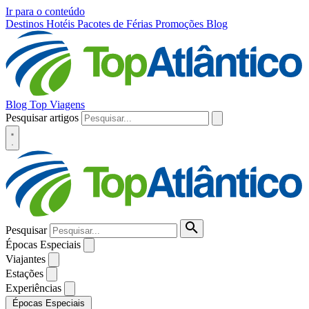
Ir para o conteúdo
Destinos
Hotéis
Pacotes de Férias
Promoções
Blog
Blog Top Viagens
Pesquisar artigos
Pesquisar
Épocas Especiais
Viajantes
Estações
Experiências
Épocas Especiais