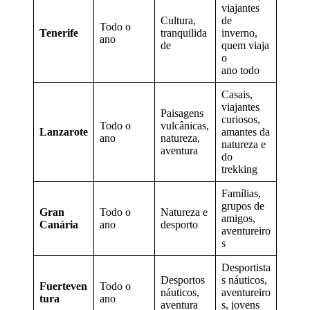
viajantes
Cultura,
de
Todo o
Tenerife
tranquilida
inverno,
ano
de
quem viaja
o
ano todo
Casais,
viajantes
Paisagens
curiosos,
Todo o
vulcânicas,
Lanzarote
amantes da
ano
natureza,
natureza e
aventura
do
trekking
Famílias,
grupos de
Gran
Todo o
Natureza e
amigos,
Canária
ano
desporto
aventureiro
s
Desportista
Desportos
s náuticos,
Fuerteven
Todo o
náuticos,
aventureiro
tura
ano
aventura
s, jovens