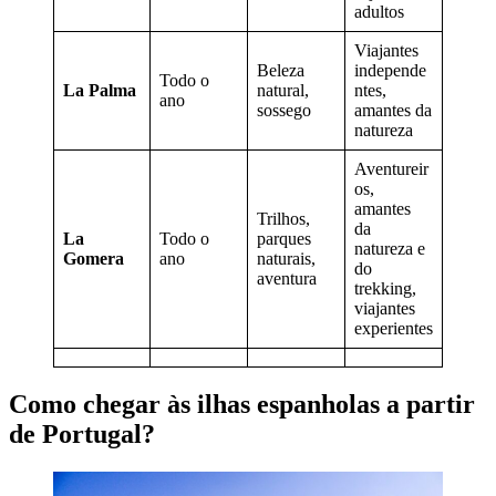
adultos
Viajantes
Beleza
independe
Todo o
La Palma
natural,
ntes,
ano
sossego
amantes da
natureza
Aventureir
os,
amantes
Trilhos,
da
La
Todo o
parques
natureza e
Gomera
ano
naturais,
do
aventura
trekking,
viajantes
experientes
Como chegar às ilhas espanholas a partir
de Portugal?