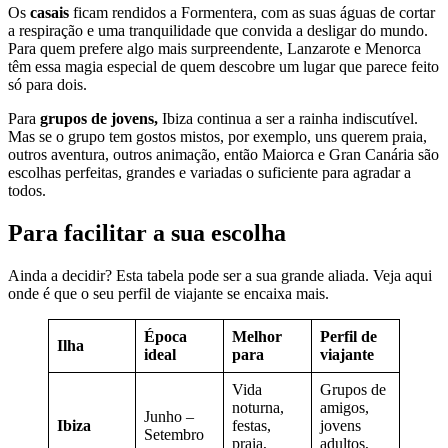
Os
casais
ficam rendidos a Formentera, com as suas águas de cortar
a respiração e uma tranquilidade que convida a desligar do mundo.
Para quem prefere algo mais surpreendente, Lanzarote e Menorca
têm essa magia especial de quem descobre um lugar que parece feito
só para dois.
Para
grupos
de jovens,
Ibiza continua a ser a rainha indiscutível.
Mas se o grupo tem gostos mistos, por exemplo, uns querem praia,
outros aventura, outros animação, então Maiorca e Gran Canária são
escolhas perfeitas, grandes e variadas o suficiente para agradar a
todos.
Para facilitar a sua escolha
Ainda a decidir? Esta tabela pode ser a sua grande aliada. Veja aqui
onde é que o seu perfil de viajante se encaixa mais.
Época
Melhor
Perfil de
Ilha
ideal
para
viajante
Vida
Grupos de
noturna,
amigos,
Junho –
Ibiza
festas,
jovens
Setembro
praia,
adultos,