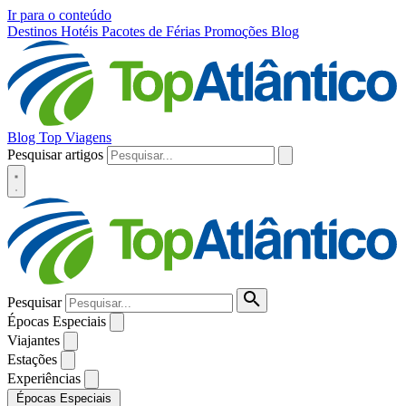
Ir para o conteúdo
Destinos
Hotéis
Pacotes de Férias
Promoções
Blog
Blog Top Viagens
Pesquisar artigos
Pesquisar
Épocas Especiais
Viajantes
Estações
Experiências
Épocas Especiais