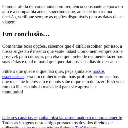
Como a oferta de voos muda com frequência consoante a época do
ano e a companhia aérea, sugerimos que, antes de tomar uma
decisão, verifique sempre as opções disponíveis para as datas da sua
viagem.
Em conclusão…
Com tantas boas opções, sabemos que é difícil escolher, por isso, a
nossa sugestão é mesmo que visite todas! Como nem sempre isso é
possível, para começar, perceba o que pretende realmente fazer nas
suas férias e qual o mood que quer dar aos seus dias de descanso.
Filtre o que quer e o que não quer, peça ajuda aos
nossos
especialistas
para um conhecimento mais profundo sobre as ilhas
que mais lhe interessam e depois sabe o que tem de fazer! É só voar
rumo à ilha espanhola mais ideal para si e aproveitar
muuuuuito!
MARCAR VIAGEM PARA UMA ILHA ESPANHOLA
baleares
canárias
espanha
ibiza
lanzarote
maiorca
menorca
tenerife
Todas as imagens neste artigo possuem os devidos direitos de
utilização, saiba mais na página
Sobre a TopViagens
.