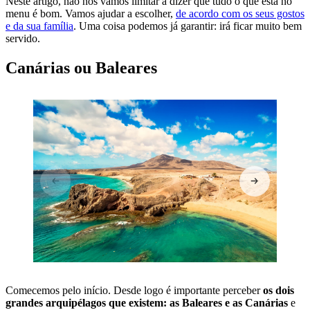
Neste artigo, não nos vamos limitar a dizer que tudo o que está no
menu é bom. Vamos ajudar a escolher,
de acordo com os seus gostos
e da sua família
. Uma coisa podemos já garantir: irá ficar muito bem
servido.
Canárias ou Baleares
Comecemos pelo início. Desde logo é importante perceber
os dois
grandes arquipélagos que existem: as Baleares e as Canárias
e