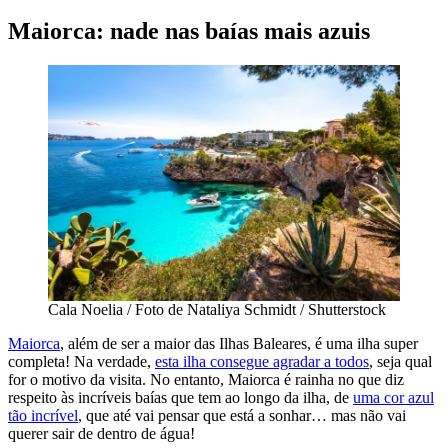
Maiorca: nade nas baías mais azuis
Cala Noelia / Foto de Nataliya Schmidt / Shutterstock
Maiorca
, além de ser a maior das Ilhas Baleares, é uma ilha super
completa! Na verdade,
esta ilha consegue agradar a todos
, seja qual
for o motivo da visita. No entanto, Maiorca é rainha no que diz
respeito às incríveis baías que tem ao longo da ilha, de
uma cor azul
tão incrível
, que até vai pensar que está a sonhar… mas não vai
querer sair de dentro de água!