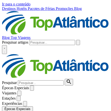
Ir para o conteúdo
Destinos
Hotéis
Pacotes de Férias
Promoções
Blog
Blog Top Viagens
Pesquisar artigos
Pesquisar
Épocas Especiais
Viajantes
Estações
Experiências
Épocas Especiais