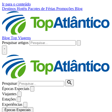
Ir para o conteúdo
Destinos
Hotéis
Pacotes de Férias
Promoções
Blog
Blog Top Viagens
Pesquisar artigos
Pesquisar
Épocas Especiais
Viajantes
Estações
Experiências
Épocas Especiais