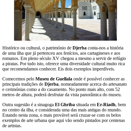
Histórico ou cultural, o património de
Djerba
conta-nos a história
de uma ilha que já pertenceu aos fenícios, aos cartagineses e aos
romanos. Em pleno século XV chegou a mesmo a servir de refúgio
a piratas. Por tudo isto, oferece uma diversidade cultural muito rica
que recomendamos conhecer. Eis dois exemplos imperdíveis.
Comecemos pelo
Museu de Guellala
onde é possível conhecer as
principais tradições de
Djerba
, nomeadamente acerca do artesanato
e cerimónias como a do casamento. No ponto mais alto, com 52
metros de altura, poderá desfrutar da vista panorâmica do museu.
Outra sugestão é a sinagoga
El Ghriba
situada em
Er-Riadh
, bem
no centro da ilha, e considerada uma das mais antigas do mundo.
Estando nesta zona, o mais provável será cruzar-se com os belos
exemplos de arte urbana que aqui vão sendo pintados por centenas
de artistas.