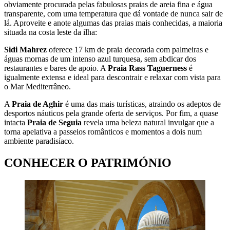
obviamente procurada pelas fabulosas praias de areia fina e água
transparente, com uma temperatura que dá vontade de nunca sair de
lá. Aproveite e anote algumas das praias mais conhecidas, a maioria
situada na costa leste da ilha:
Sidi Mahrez
oferece 17 km de praia decorada com palmeiras e
águas mornas de um intenso azul turquesa, sem abdicar dos
restaurantes e bares de apoio. A
Praia
Rass Taguerness
é
igualmente extensa e ideal para descontrair e relaxar com vista para
o Mar Mediterrâneo.
A
Praia de Aghir
é uma das mais turísticas, atraindo os adeptos de
desportos náuticos pela grande oferta de serviços. Por fim, a quase
intacta
Praia de Seguia
revela uma beleza natural invulgar que a
torna apelativa a passeios românticos e momentos a dois num
ambiente paradisíaco.
CONHECER O PATRIMÓNIO