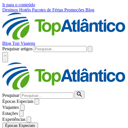
Ir para o conteúdo
Destinos
Hotéis
Pacotes de Férias
Promoções
Blog
Blog Top Viagens
Pesquisar artigos
Pesquisar
Épocas Especiais
Viajantes
Estações
Experiências
Épocas Especiais