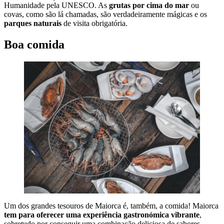
Humanidade pela UNESCO. As
grutas por cima do mar
ou
covas, como são lá chamadas, são verdadeiramente mágicas e os
parques naturais
de visita obrigatória.
Boa comida
Um dos grandes tesouros de Maiorca é, também, a comida! Maiorca
tem para oferecer uma experiência gastronómica vibrante
,
sobretudo por conseguir uma combinação deliciosa de sabores