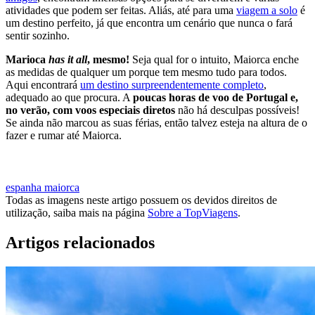
atividades que podem ser feitas. Aliás, até para uma
viagem a solo
é
um destino perfeito, já que encontra um cenário que nunca o fará
sentir sozinho.
Marioca
has it all
, mesmo!
Seja qual for o intuito, Maiorca enche
as medidas de qualquer um porque tem mesmo tudo para todos.
Aqui encontrará
um destino surpreendentemente completo
,
adequado ao que procura. A
poucas horas de voo de Portugal e,
no verão, com voos especiais diretos
não há desculpas possíveis!
Se ainda não marcou as suas férias, então talvez esteja na altura de o
fazer e rumar até Maiorca.
MARCAR VIAGEM PARA MAIORCA
espanha
maiorca
Todas as imagens neste artigo possuem os devidos direitos de
utilização, saiba mais na página
Sobre a TopViagens
.
Artigos relacionados