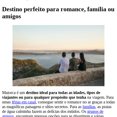
Destino perfeito para romance, família ou
amigos
Maiorca é um
destino ideal para todas as idades, tipos de
viajantes ou para qualquer propósito que tenha
na viagem. Para
umas
férias em casal
, consegue sentir o romance no ar graças a todas
as magníficas paisagens e sítios secretos. Para as
famílias
, as praias
de água calminha fazem as delícias dos miúdos. Os
grupos de
amigos
, encontram imensas opções para se divertirem e várias