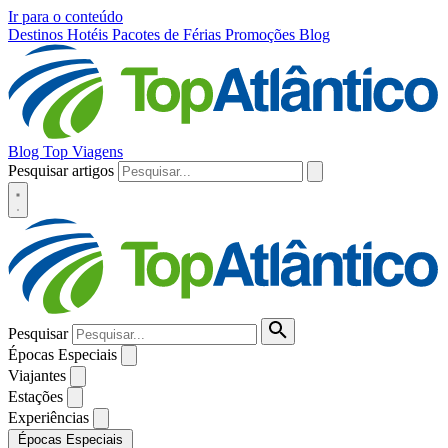
Ir para o conteúdo
Destinos
Hotéis
Pacotes de Férias
Promoções
Blog
Blog Top Viagens
Pesquisar artigos
Pesquisar
Épocas Especiais
Viajantes
Estações
Experiências
Épocas Especiais