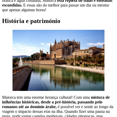
branca e água cristalina, Maiorca
está repleta de baías e enseadas
escondidas.
E essas são do melhor para passar um dia ou mesmo
que apenas algumas horas!
História e património
Maiorca tem uma enorme herança cultural! Com uma
mistura de
influências históricas, desde a pré-história, passando pelo
romanos até ao domínio árabe,
é possível ver e sentir ao longo da
viagem o impacto dessas eras na ilha. Quando fizer uma pausa na
praia, pode visitar castelos medievais, cidades pitorescas, mas